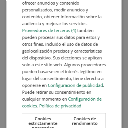
Perfil profesional del naturópata
ofrecer anuncios y contenido
personalizados, medir anuncios y
Al igual que en todas las profesiones, el naturópata
contenido, obtener información sobre la
requiere de una serie de
habilidades y
audiencia y mejorar los servicios.
competencias
que le ayudarán a desenvolverse con
Proveedores de terceros (4)
también
total naturalidad en su día a día. Las
más
pueden procesar sus datos para estos y
importantes
son:
otros fines, incluido el uso de datos de
Interés por la salud física, mental y emocional.
geolocalización precisos y características
del dispositivo. Sus elecciones se aplican
Interés por especializarse en otras terapias
solo a este sitio web. Algunos proveedores
alternativas.
pueden basarse en el interés legítimo en
Capacidad para escuchar activamente y motivar a
lugar del consentimiento; tiene derecho a
los clientes.
oponerse en
Configuración de publicidad
.
Habilidades comunicativas.
Puede retirar su consentimiento en
Don de gentes.
cualquier momento en
Configuración de
Empatía, amabilidad y paciencia.
cookies
.
Política de privacidad
Capacidad de observación.
Cookies
Cookies de
estrictamente
rendimiento
necesarias