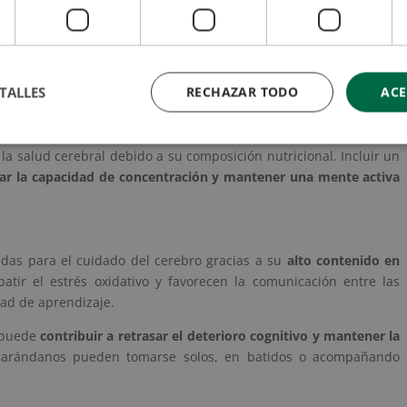
liados para potenciar la memoria. Destacan por su contenido en
TALLES
RECHAZAR TODO
ACE
s que
ayudan a proteger las células cerebrales frente al daño
favorecen el rendimiento intelectual.
 la salud cerebral debido a su composición nutricional. Incluir un
ar la capacidad de concentración y mantener una mente activa
das para el cuidado del cerebro gracias a su
alto contenido en
atir el estrés oxidativo y favorecen la comunicación entre las
ad de aprendizaje.
s puede
contribuir a retrasar el deterioro cognitivo y mantener la
s arándanos pueden tomarse solos, en batidos o acompañando