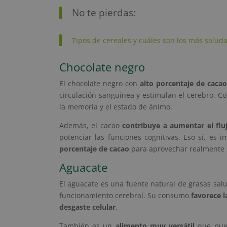
No te pierdas:
Tipos de cereales y cuáles son los más salud
Chocolate negro
El chocolate negro con
alto porcentaje de cacao
circulación sanguínea y estimulan el cerebro. 
la memoria y el estado de ánimo.
Además, el cacao
contribuye a aumentar el flu
potenciar las funciones cognitivas. Eso sí, es 
porcentaje de cacao
para aprovechar realmente s
Aguacate
El aguacate es una fuente natural de grasas sa
funcionamiento cerebral. Su consumo
favorece l
desgaste celular
.
También es un
alimento muy versátil
que pued