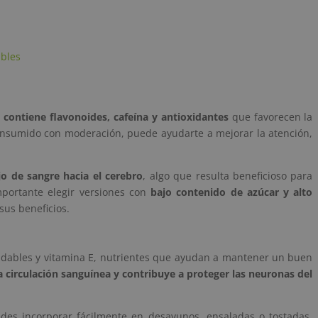
ables
 contiene flavonoides, cafeína y antioxidantes
que favorecen la
Consumido con moderación, puede ayudarte a mejorar la atención,
jo de sangre hacia el cerebro
, algo que resulta beneficioso para
importante elegir versiones con
bajo contenido de azúcar y alto
us beneficios.
ludables y vitamina E, nutrientes que ayudan a mantener un buen
a circulación sanguínea y contribuye a proteger las neuronas del
es incorporar fácilmente en desayunos, ensaladas o tostadas.