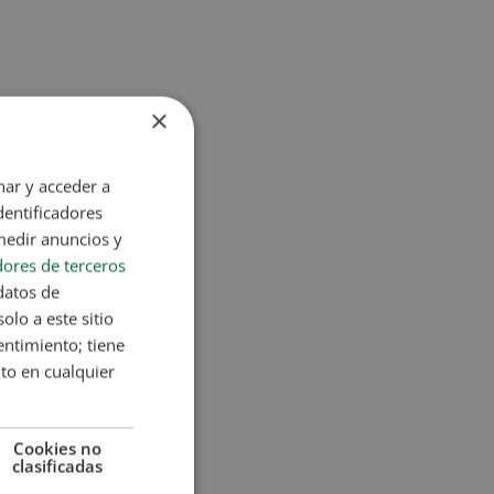
×
nar y acceder a
dentificadores
medir anuncios y
ores de terceros
datos de
olo a este sitio
entimiento; tiene
nto en cualquier
Cookies no
clasificadas