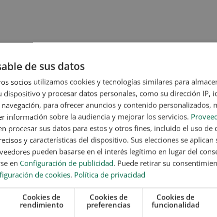
able de sus datos
a mejorar la memoria
os socios utilizamos cookies y tecnologías similares para almace
ientes es una de las mejores estrategias para cuidar el cerebro.
 dispositivo y procesar datos personales, como su dirección IP, i
 por sus propiedades para estimular la memoria, mejorar la
 navegación, para ofrecer anuncios y contenido personalizados, 
ntelectual. A continuación, descubrirás algunos de los más
r información sobre la audiencia y mejorar los servicios.
Proveed
 tu dieta habitual.
 procesar sus datos para estos y otros fines, incluido el uso de 
ecisos y características del dispositivo. Sus elecciones se aplican s
eedores pueden basarse en el interés legítimo en lugar del cons
el
atún
, es una excelente fuente de ácidos grasos omega-3. Estas
rse en
Configuración de publicidad
. Puede retirar su consentimie
ecto funcionamiento del cerebro, ya que
ayudan a fortalecer las
figuración de cookies
.
Política de privacidad
 y el aprendizaje. Además, el omega-3 también contribuye a
e al envejecimiento cognitivo.
Cookies de
Cookies de
Cookies de
mana puede
ayudarte a mantener una mejor agilidad mental y
rendimiento
preferencias
funcionalidad
 los alimentos más recomendados dentro de una dieta enfocada al