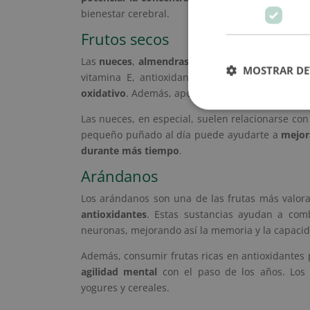
bienestar cerebral.
Frutos secos
Las
nueces
,
almendras
y
avellanas
son grandes a
MOSTRAR DE
vitamina E, antioxidantes y grasas saludable
oxidativo
. Además, aportan energía de calidad y 
Las nueces, en especial, suelen relacionarse con
pequeño puñado al día puede ayudarte a
mejor
durante más tiempo
.
Arándanos
Los arándanos son una de las frutas más valora
antioxidantes
. Estas sustancias ayudan a comb
neuronas, mejorando así la memoria y la capacid
Además, consumir frutas ricas en antioxidante
agilidad mental
con el paso de los años. Lo
yogures y cereales.