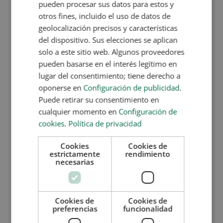
pueden procesar sus datos para estos y
otros fines, incluido el uso de datos de
Nombre (*)
geolocalización precisos y características
del dispositivo. Sus elecciones se aplican
Apellidos (*)
solo a este sitio web. Algunos proveedores
pueden basarse en el interés legítimo en
lugar del consentimiento; tiene derecho a
Teléfono (*)
oponerse en
Configuración de publicidad
.
Puede retirar su consentimiento en
cualquier momento en
Configuración de
Tu correo electrónico (*)
cookies
.
Política de privacidad
Cookies
Cookies de
Indícanos en qué curso estás interesado (*)
estrictamente
rendimiento
necesarias
Mensaje
Cookies de
Cookies de
preferencias
funcionalidad