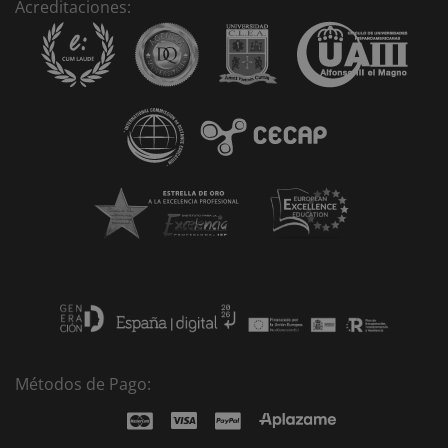
Acreditaciones:
a
t
i
v
e
:
Métodos de Pago: