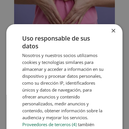
×
Uso responsable de sus
Microbiota intestinal: por qué es clave
datos
para tu salud
Nosotros y nuestros socios utilizamos
Oct 13, 2025
|
Sin categoría
cookies y tecnologías similares para
almacenar y acceder a información en su
La microbiota intestinal es un término que cada vez
dispositivo y procesar datos personales,
escuchamos más cuando hablamos de salud,
como su dirección IP, identificadores
digestión y bienestar general. Pero ¿sabes
únicos y datos de navegación, para
realmente qué es y por qué influye tanto en cómo
ofrecer anuncios y contenido
te sientes cada día? Tu intestino alberga millones
personalizados, medir anuncios y
de microorganismos que trabajan...
contenido, obtener información sobre la
audiencia y mejorar los servicios.
Proveedores de terceros (4)
también
SOLICITA MÁS INFORMACIÓN