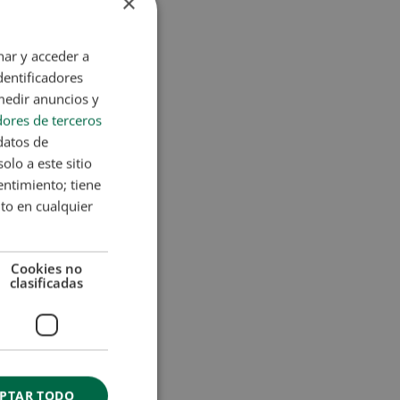
×
nar y acceder a
dentificadores
medir anuncios y
ores de terceros
datos de
olo a este sitio
entimiento; tiene
nto en cualquier
Cookies no
clasificadas
PTAR TODO