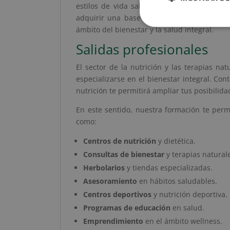
estilos de vida saludables y prevención de
adquirir una base sólida en disciplinas c
ámbito del bienestar y la salud integral.
Salidas profesionales
El sector de la nutrición y las terapias n
especializarse en el bienestar integral. Co
nutrición te permitirá ampliar tus posibilid
En este sentido, nuestra formación te perm
como:
Centros de nutrición
y dietética.
Consultas de bienestar
y terapias natural
Herbolarios
y tiendas especializadas.
Asesoramiento
en hábitos saludables.
Centros deportivos
y nutrición deportiva.
Programas de educación
en salud.
Emprendimiento
en el ámbito wellness.