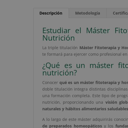
Descripción
Metodología
Certifi
Estudiar el Máster Fi
Nutrición
La triple titulación
Máster Fitoterapia y Ho
te formará para ejercer como profesional en 
¿Qué es un máster fit
nutrición?
Conocer
qué es un máster fitoterapia y ho
doble titulación integra distintas disciplina
una formación completa. Este tipo de progra
nutrición, proporcionando una
visión glo
naturales y hábitos alimentarios saludable
A lo largo de este máster adquirirás conoc
de preparados homeopáticos
y los
fundam