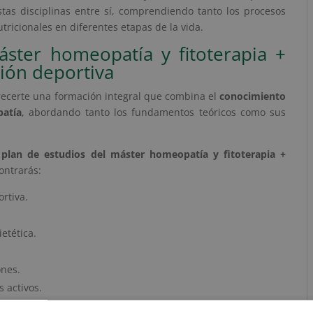
as disciplinas entre sí, comprendiendo tanto los procesos
icionales en diferentes etapas de la vida.
áster homeopatía y fitoterapia +
ción deportiva
frecerte una formación integral que combina el
conocimiento
patía
, abordando tanto los fundamentos teóricos como sus
l
plan de estudios del máster homeopatía y fitoterapia +
ontrarás:
rtiva.
etética.
ones.
s activos.
 fitoterapéuticos.