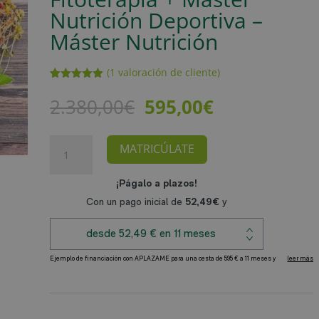
Nutrición Deportiva –
Máster Nutrición
(
1
valoración de cliente)
Valorado
1
con
5.00
de
El
El
2.380,00
€
595,00
€
5 en base
precio
precio
a
valoración
de un
original
actual
cliente
Máster
MATRICÚLATE
era:
es:
Homeopatía
2.380,00€.
595,00€.
y
Fitoterapia
+
Máster
Nutrición
Deportiva
A
-
l
Máster
t
Nutrición