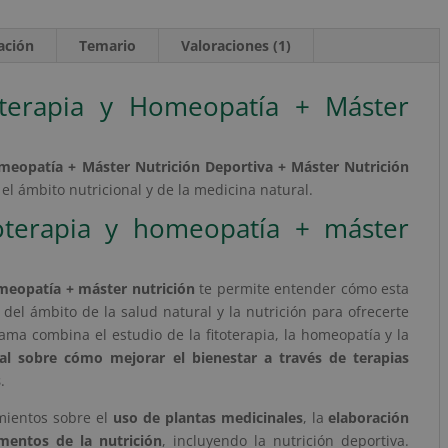
e
cantidad
r
cación
Temario
Valoraciones (1)
n
a
t
toterapia y Homeopatía + Máster
i
v
e
meopatía + Máster Nutrición Deportiva + Máster Nutrición
:
el ámbito nutricional y de la medicina natural.
oterapia y homeopatía + máster
meopatía + máster nutrición
te permite entender cómo esta
s del ámbito de la salud natural y la nutrición para ofrecerte
ma combina el estudio de la fitoterapia, la homeopatía y la
bal sobre cómo mejorar el bienestar a través de terapias
s
.
imientos sobre el
uso de plantas medicinales
, la
elaboración
entos de la nutrición
, incluyendo la nutrición deportiva.