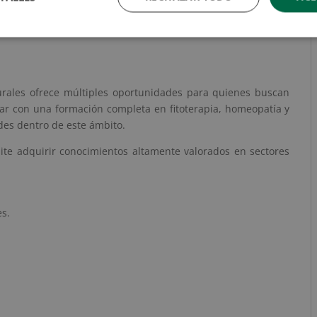
 enfermedades. Por ello, vale la pena, ya que te permitirá
omplementarias que cada vez tienen mayor presencia en el
aturales ofrece múltiples oportunidades para quienes buscan
ntar con una formación completa en fitoterapia, homeopatía y
ades dentro de este ámbito.
ite adquirir conocimientos altamente valorados en sectores
es.