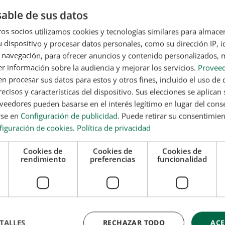
os básicos.
able de sus datos
cos.
os socios utilizamos cookies y tecnologías similares para almace
rapia.
 dispositivo y procesar datos personales, como su dirección IP, i
 navegación, para ofrecer anuncios y contenido personalizados, 
áster Fitoterapia y Homeopatía + Máster Nutrición
r información sobre la audiencia y mejorar los servicios.
Proveed
 procesar sus datos para estos y otros fines, incluido el uso de 
 formación teórica complementaria. Esta formación no conduce a la obtención de una
ecisos y características del dispositivo. Sus elecciones se aplican s
 universitaria u oficial que puedes consultar en la web del Ministerio de Educación y en
eedores pueden basarse en el interés legítimo en lugar del cons
rse en
Configuración de publicidad
. Puede retirar su consentimie
n máster fitoterapia y homeopatía
figuración de cookies
.
Política de privacidad
Cookies de
Cookies de
Cookies de
as terapias naturales,
sí, vale la pena estudiar un máster
rendimiento
preferencias
funcionalidad
ión
. Según datos del Ministerio de Sanidad en España, un
 ha utilizado en alguna ocasión terapias alternativas o
y homeopatía, lo que refleja una demanda creciente de este
d natural continúa en expansión
, impulsado por el interés en
TALLES
RECHAZAR TODO
ACE