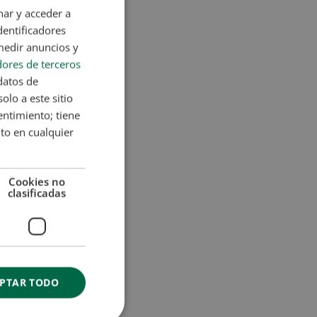
nar y acceder a
dentificadores
medir anuncios y
ores de terceros
datos de
olo a este sitio
entimiento; tiene
nto en cualquier
Cookies no
clasificadas
PTAR TODO