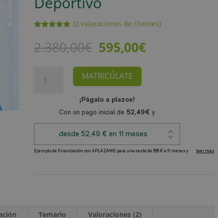
Deportivo
(
2
valoraciones de clientes)
Valorado
2
con
5.00
de
El
El
2.380,00
€
595,00
€
5 en base
precio
precio
a
valoracione
original
actual
s de
Máster
MATRICÚLATE
era:
es:
clientes
en
2.380,00€.
595,00€.
Quiromasaje
+
Máster
en
Quiromasaje
Deportivo
A
cantidad
l
t
e
r
cación
Temario
Valoraciones (2)
n