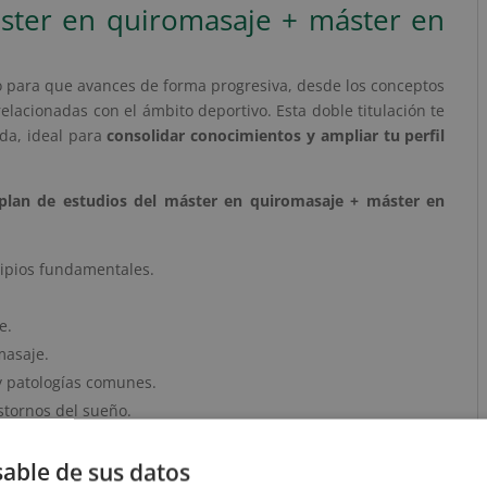
áster en quiromasaje + máster en
o para que avances de forma progresiva, desde los conceptos
elacionadas con el ámbito deportivo. Esta doble titulación te
da, ideal para
consolidar conocimientos y ampliar tu perfil
plan de estudios del máster en quiromasaje + máster en
cipios fundamentales.
e.
masaje.
y patologías comunes.
astornos del sueño.
lesiones.
romasajista.
able de sus datos