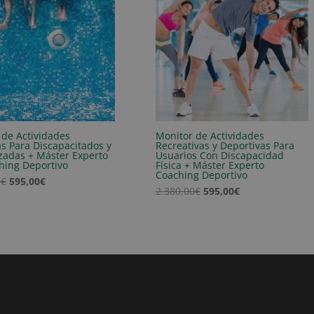
 de Actividades
Monitor de Actividades
as Para Discapacitados y
Recreativas y Deportivas Para
adas + Máster Experto
Usuarios Con Discapacidad
hing Deportivo
Física + Máster Experto
Coaching Deportivo
El
El
0
€
595,00
€
El
El
2.380,00
€
595,00
€
precio
precio
precio
precio
original
actual
original
actual
era:
es:
era:
es:
2.380,00€.
595,00€.
2.380,00€.
595,00€.