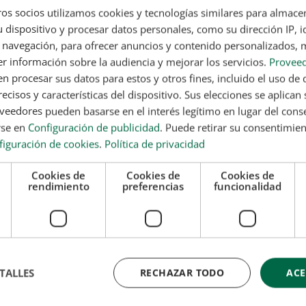
os socios utilizamos cookies y tecnologías similares para almace
 Máster en Quiromasaje + Quiromasaje Deportivo
 dispositivo y procesar datos personales, como su dirección IP, i
 navegación, para ofrecer anuncios y contenido personalizados, 
 formación teórica complementaria. Esta formación no conduce a la obtención de una
r información sobre la audiencia y mejorar los servicios.
Proveed
 universitaria u oficial que puedes consultar en la web del Ministerio de Educación y en
 procesar sus datos para estos y otros fines, incluido el uso de 
ecisos y características del dispositivo. Sus elecciones se aplican s
l máster en quiromasaje?
eedores pueden basarse en el interés legítimo en lugar del cons
rse en
Configuración de publicidad
. Puede retirar su consentimie
e
si buscas una formación completa que te permita entender
figuración de cookies
.
Política de privacidad
obal. Este programa es una excelente opción para ampliar
endo dentro del ámbito del bienestar y la salud corporal.
Cookies de
Cookies de
Cookies de
rendimiento
preferencias
funcionalidad
rama porque combina una base sólida de conocimientos con
erfil. Es una alternativa muy valorada
para quienes desean
competencias que marcan la diferencia
en este sector.
TALLES
RECHAZAR TODO
ACE
arrollas habilidades y conocimientos que son especialmente
ionales. La formación te permite adquirir competencias
 bienestar físico, el deporte y la salud integral, como por