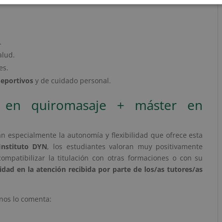
.
alud.
es.
deportivos
y de cuidado personal.
r en quiromasaje + máster en
 especialmente la autonomía y flexibilidad que ofrece esta
Instituto DYN
, los estudiantes valoran muy positivamente
ompatibilizar la titulación con otras formaciones o con su
idad en la atención recibida por parte de los/as tutores/as
 nos lo comenta: