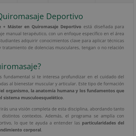
a
t
 Quiromasaje Deportivo
i
e + Máster en Quiromasaje Deportivo
está diseñada para
v
aje manual terapéutico, con un enfoque específico en el área
e
studiantes adquirir conocimientos clave para aplicar técnicas
:
y tratamiento de dolencias musculares, tengan o no relación
uiromasaje?
 fundamental si te interesa profundizar en el cuidado del
das al bienestar muscular y articular. Este tipo de formación
del organismo, la anatomía humana y los fundamentos que
el sistema musculoesquelético
.
rirás una visión completa de esta disciplina, abordando tanto
 distintos contextos. Además, el programa se amplía con
ortivo, lo que te ayuda a entender las
particularidades del
rendimiento corporal
.