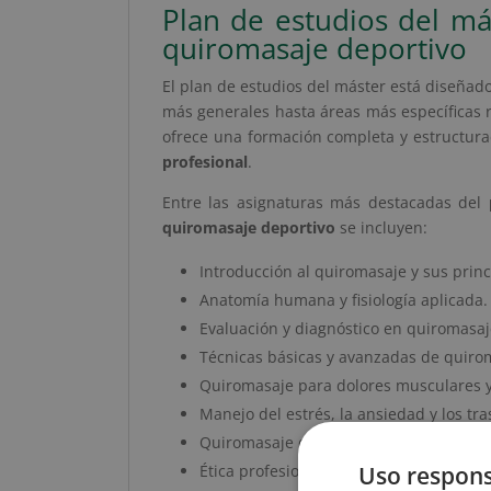
Plan de estudios del m
quiromasaje deportivo
El plan de estudios del máster está diseñad
más generales hasta áreas más específicas r
ofrece una formación completa y estructura
profesional
.
Entre las asignaturas más destacadas del
quiromasaje deportivo
se incluyen:
Introducción al quiromasaje y sus prin
Anatomía humana y fisiología aplicada.
Evaluación y diagnóstico en quiromasaj
Técnicas básicas y avanzadas de quiro
Quiromasaje para dolores musculares 
Manejo del estrés, la ansiedad y los tr
Quiromasaje deportivo y prevención de 
Ética profesional y autocuidado del qui
Uso respons