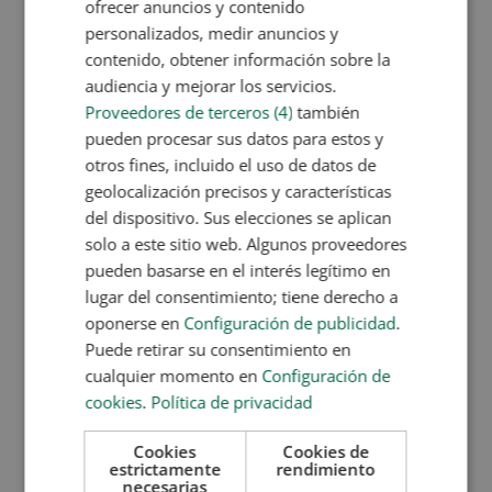
ofrecer anuncios y contenido
un tipo de cocción que emplee menos aceite,
personalizados, medir anuncios y
como preparaciones al horno o microondas.
contenido, obtener información sobre la
La
dieta hipercalórica
tiene que ser equilibrada
audiencia y mejorar los servicios.
en esos nutrientes, pero también en minerales y
Proveedores de terceros (4)
también
vitaminas (especialmente las del tipo B). Por lo
pueden procesar sus datos para estos y
tanto, lo recomendable es tomar alimentos ricos
otros fines, incluido el uso de datos de
geolocalización precisos y características
en estas propiedades y a poder ser, no
del dispositivo. Sus elecciones se aplican
procesados.
solo a este sitio web. Algunos proveedores
El consumo de fibra debe ser moderado, ya que
pueden basarse en el interés legítimo en
los alimentos que la contienen producen
lugar del consentimiento; tiene derecho a
saciedad. Dentro de este punto, opta por frutos
oponerse en
Configuración de publicidad
.
secos, aceites vegetales, pequeños azúcares e
Puede retirar su consentimiento en
incluso miel. La ventaja de todos estos alimentos
cualquier momento en
Configuración de
está en su aporte calórico.
cookies
.
Política de privacidad
Los lácteos debes incluirlos también, pero
enteros. En ocasiones, los yogures, la leche e
Cookies
Cookies de
estrictamente
rendimiento
incluso la condensada, son una buena opción. El
necesarias