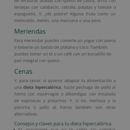
de verduras asadas con queso de cabra, arroz con
lentejas con calabacín, cebolla, patatas y tomate o
espaguetis. Y, ¿de postre? Alguna fruta como un
melocotón, melón, una manzana o una pera.
Meriendas
Para merendar puedes comerte un yogur con avena
o beberte un batido de plátano y coco. También
puedes tomar un té o un café con un bocadillo de
pan integral con queso.
Cenas
Y, para cenar, si quieres adaptar tu alimentación a
una
dieta hipercalórica
, hazte pechuga de pollo al
horno con espárragos o albondigas con ensalada
de espinacas y pistachos. Y, si no, merluza a la
plancha o pollo al horno también son otras
alternativas.
Consejos y claves para tu dieta hipercalórica
Es importante que no te saltes las comidas