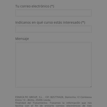
Tu correo electrónico (*)
Indícanos en qué curso estás interesado (*)
Mensaje
ESNECA FIC GROUP, S.L. , CIF: B25776428, Domicilio: C/ Comtessa
Elvira 13 - Altillo, 25006 Lleida.
Finalidad del Tratamiento: Tratamos la información que nos
facilita con el fin de enviarle correos electrónicos de tipo