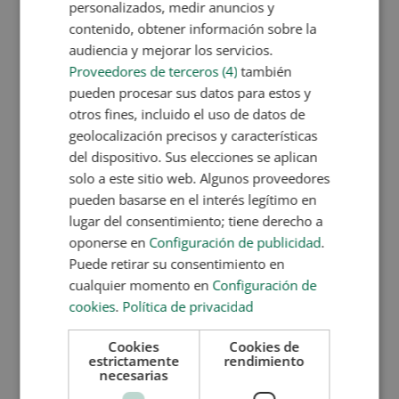
qué enfoque aporta al bienestar. La medicina
personalizados, medir anuncios y
natural, aplicada desde la...
contenido, obtener información sobre la
audiencia y mejorar los servicios.
Proveedores de terceros (4)
también
pueden procesar sus datos para estos y
otros fines, incluido el uso de datos de
geolocalización precisos y características
del dispositivo. Sus elecciones se aplican
solo a este sitio web. Algunos proveedores
pueden basarse en el interés legítimo en
lugar del consentimiento; tiene derecho a
oponerse en
Configuración de publicidad
.
Puede retirar su consentimiento en
¿Qué hace un terapeuta holístico?
cualquier momento en
Configuración de
Dic 24, 2025
|
Salud
,
Terapias Naturales
cookies
.
Política de privacidad
El terapeuta holístico desempeña una labor
Cookies
Cookies de
fundamental en la promoción del equilibrio mental
estrictamente
rendimiento
necesarias
y corporal. Hablamos de un especialista que
favorece la sanación y el bienestar integral en el