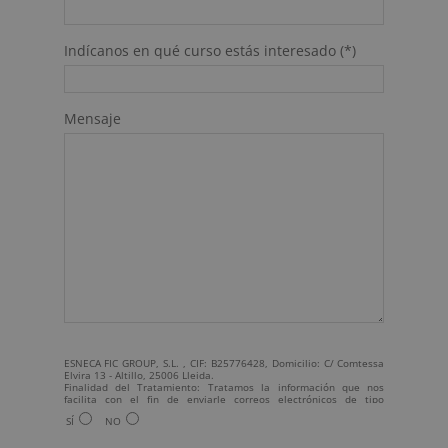
Indícanos en qué curso estás interesado (*)
Mensaje
ESNECA FIC GROUP, S.L. , CIF: B25776428, Domicilio: C/ Comtessa
Elvira 13 - Altillo, 25006 Lleida.
Finalidad del Tratamiento: Tratamos la información que nos
facilita con el fin de enviarle correos electrónicos de tipo
comercial relacionado con los productos ofrecidos y otros tipo de
SÍ
NO
productos que fueran de su interés.
Legitimación del tratamiento: Consentimiento del interesado.
Derechos: Puede ejercitar sus derechos identificándose