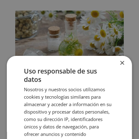
×
Uso responsable de sus
datos
¿Qué hace un doctor naturopata y cómo
puede ayudarte?
Nosotros y nuestros socios utilizamos
cookies y tecnologías similares para
Ene 7, 2026
|
Terapias Naturales
almacenar y acceder a información en su
¿Qué hace un doctor naturopata? es una de las
dispositivo y procesar datos personales,
preguntas más comunes entre quienes buscan
como su dirección IP, identificadores
alternativas de salud más integrales; en este blog
únicos y datos de navegación, para
hablaremos de cómo trabaja este/la profesional y
ofrecer anuncios y contenido