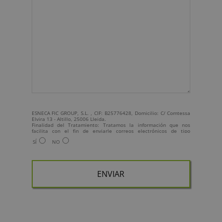
ESNECA FIC GROUP, S.L. , CIF: B25776428, Domicilio: C/ Comtessa
Elvira 13 - Altillo, 25006 Lleida.
Finalidad del Tratamiento: Tratamos la información que nos
facilita con el fin de enviarle correos electrónicos de tipo
comercial relacionado con los productos ofrecidos y otros tipo de
SÍ
NO
productos que fueran de su interés.
Legitimación del tratamiento: Consentimiento del interesado.
Derechos: Puede ejercitar sus derechos identificándose
suficientemente, dirigiéndose a la dirección
info@grupoesneca.com.
Para más información consulte nuestra Política de Privacidad.
Desea recibir información comercial (vía telefónica y/o email):
A
l
t