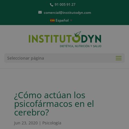
91 005 91 27
comercial@institutodyn.com
Español
▼
Seleccionar página
¿Cómo actúan los
psicofármacos en el
cerebro?
Jun 23, 2020
|
Psicología