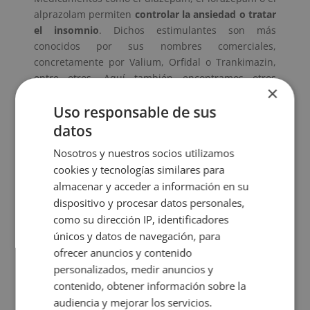
alprazolam permiten
controlar la ansiedad o tratar
el insomnio
. Dichos estimulantes son más
conocidos por sus nombres comerciales,
concretamente por Valium, Orfidal o Trankimazin,
entre otros. Aquí también encontramos otros
×
fármacos como el zolpidem o la zopiclona.
Uso responsable de sus
Antidepresivos
datos
Son aquellos que se usan para el
tratamiento de la
Nosotros y nuestros socios utilizamos
depresión
y otros trastornos como la
ansiedad
o
cookies y tecnologías similares para
relacionados con la alimentación. Están diseñados
almacenar y acceder a información en su
para las personas deprimidas y con las citadas
dispositivo y procesar datos personales,
patologías y no producen ningún efecto en
como su dirección IP, identificadores
personas mentalmente estables.
únicos y datos de navegación, para
Antirrecurrenciales o
ofrecer anuncios y contenido
estabilizadores del estado de
personalizados, medir anuncios y
ánimo
contenido, obtener información sobre la
Se utilizan para tratar el
trastorno obsesivo-
audiencia y mejorar los servicios.