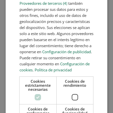
compulsivo (TOC)
, los trastornos propios del
Proveedores de terceros (4)
también
estado de ánimo, el trastorno bipolar o trastorno
pueden procesar sus datos para estos y
límite de la personalidad.
otros fines, incluido el uso de datos de
geolocalización precisos y características
Incluso, podemos hacer otra clasificación con
del dispositivo. Sus elecciones se aplican
medicamentos estimulantes
(derivados de
solo a este sitio web. Algunos proveedores
anfetamínicos) o
depresores
(hipnosedantes o
pueden basarse en el interés legítimo en
anestésicos).
lugar del consentimiento; tiene derecho a
¿Tienen efectos secundarios estos
oponerse en
Configuración de publicidad
.
estimulantes?
Puede retirar su consentimiento en
El uso de estos fármacos está asociado a patologías
concretas y reconocidas. En cambio, se consideran
cualquier momento en
Configuración de
sustancias de abuso cuando se toman sin control y
cookies
.
Política de privacidad
sin prescripción médica. De hecho, los efectos
positivos de estos medicamentos quedan
Cookies
Cookies de
estrictamente
rendimiento
demostrados en pacientes que los necesitan, pero
necesarias
no en personas mentalmente estables. Y, por
supuesto, nunca debes mezclarse con bebidas
alcohólicas, drogas de cualquier clase u otro tipo de
Cookies de
Cookies de
psicofármacos
.
preferencias
funcionalidad