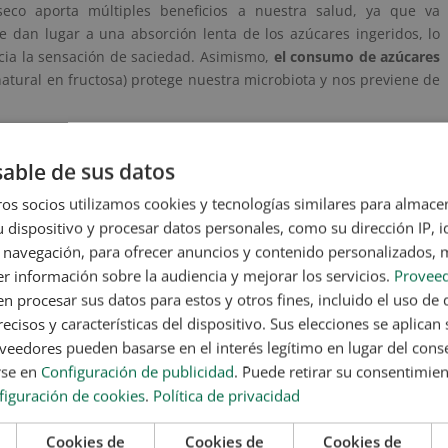
seco aporta múltiples beneficios a nuestra salud, ya que va
 dan lugar a una absorción lenta de los azúcares ingeridos, lo
ncia la sensación de saciedad. Asimismo,
el consumo de azúcares
atural en fructosa) protege nuestra microbiota y nos previene de
able de sus datos
y el que contiene la miel natural. Por poner un ejemplo más claro,
 básicamente azúcares libres, porque únicamente nos quedamos
os socios utilizamos cookies y tecnologías similares para almace
a sangre y nos sacia muchísimo menos que si comemos la fruta
 dispositivo y procesar datos personales, como su dirección IP, i
 navegación, para ofrecer anuncios y contenido personalizados, 
r información sobre la audiencia y mejorar los servicios.
Proveed
alidad y, si queremos hacer un zumo, es mejor dejar la pulpa, y
 procesar sus datos para estos y otros fines, incluido el uso de 
general.
ecisos y características del dispositivo. Sus elecciones se aplican s
eedores pueden basarse en el interés legítimo en lugar del cons
mentos en su producción industrial, preparación o en el momento
rse en
Configuración de publicidad
. Puede retirar su consentimie
l yogur, por ejemplo). De los tres tipos de azúcar mencionados,
figuración de cookies
.
Política de privacidad
Cookies de
Cookies de
Cookies de