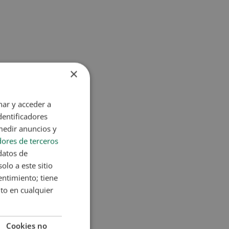
×
nar y acceder a
dentificadores
medir anuncios y
ores de terceros
datos de
olo a este sitio
entimiento; tiene
nto en cualquier
Cookies no