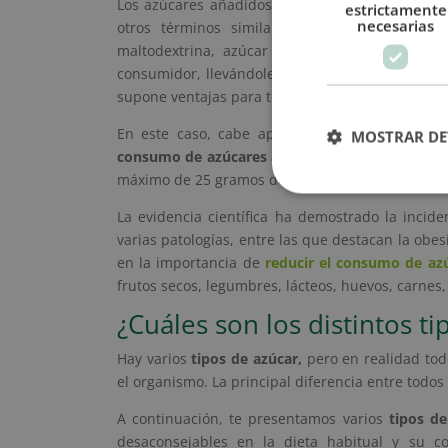
Los azúcares añadidos los podemos identificar e
estrictamente
necesarias
otros términos similares: azúcar, jarabe de g
maltodextrina, azúcar de coco, concentrado 
consumidor, llevándole a creer que no es azúcar
supone ventajas para tu salud.
En este caso, cabe apuntar que según la rec
MOSTRAR DE
consumo de azúcares añadidos
debe limitarse a
máximo de 25 gramos de azúcar al día.
La evidencia científica ha demostrado la incide
varias patologías, entre las que destacan la obesi
en la importancia de
reducir el consumo de az
frutos secos, legumbres, lácteos, huevos, carnes,
¿Cuáles son los distintos t
Hay varios
tipos de azúcar,
pero en realidad tod
el organismo. La principal diferencia entre todos 
A continuación, te presentamos varios
tipos de
desaconsejables en la dieta habitual y su 