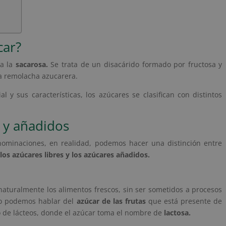
car?
 a la
sacarosa.
Se trata de un disacárido formado por fructosa y
la remolacha azucarera.
 y sus características, los azúcares se clasifican con distintos
s y añadidos
enominaciones, en realidad, podemos hacer una distinción entre
 los azúcares libres y los azúcares añadidos.
aturalmente los alimentos frescos, sin ser sometidos a procesos
upo podemos hablar del
azúcar de las frutas
que está presente de
to de lácteos, donde el azúcar toma el nombre de
lactosa.