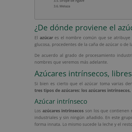
Sirope de Ágave
Melaza
¿De dónde proviene el azú
El
azúcar
es el nombre común que se atribuye
glucosa, procedentes de la caña de azúcar o de 
De acuerdo al grado de procesamiento industrial
nombres que veremos más adelante.
Azúcares intrínsecos, libre
Si bien es cierto que el azúcar toma varias d
tres tipos de azúcares: los azúcares intrínsecos,
Azúcar intrínseco
Los
azúcares intrínsecos
son los que contienen n
industriales y sin ningún añadido. En este gr
forma innata. Lo mismo sucede la leche y el res