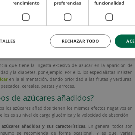
n la lista de ingredientes de las etiquetas por medio de estos y
rendimiento
preferencias
funcionalidad
lucosa, miel, dextrosa, fructosa, maltosa, melaza, sacarosa,
de fruta, sirope… Estos términos pueden generar dudas en el
 y lo cierto es que es exactamente lo mismo, y ninguno de ellos
omendación de la Organización Mundial de la Salud (OMS), el
TALLES
RECHAZAR TODO
ACE
l 5% del total de nuestra ingesta energética. Esto se traduce a un
ncia que tiene la ingesta excesivo de azúcar en la aparición de
dad y la diabetes, por ejemplo. Por ello, los especialistas insisten
úcar
en la alimentación, dando prioridad a las frutas y verduras,
 pescados, cereales, pastas y arroces.
ipos de azúcares añadidos?
os los azúcares añadidos tienen los mismos efectos negativos en
ellos es su nivel de carga glucémica y la velocidad de absorción.
 azúcares añadidos y sus características.
En general todos son
consumo se recomienda de forma ocasional. Y es que, varias