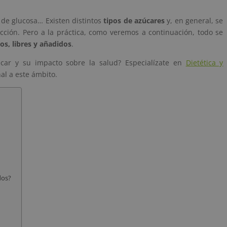
s de glucosa… Existen distintos
tipos de azúcares
y, en general, se
cción. Pero a la práctica, como veremos a continuación, todo se
os, libres y añadidos
.
ar y su impacto sobre la salud? Especialízate en
Dietética y
nal a este ámbito.
dos?