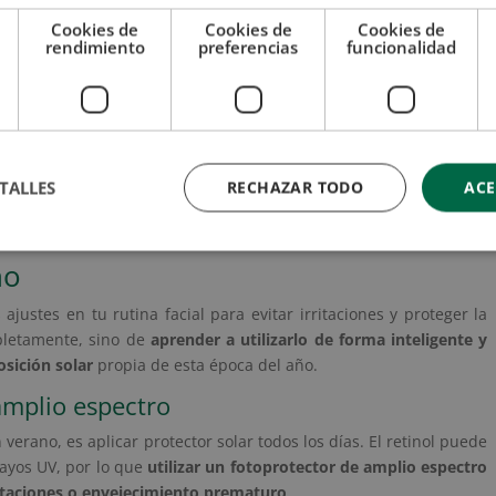
Cookies de
Cookies de
Cookies de
rendimiento
preferencias
funcionalidad
 Seguir usando retinol en verano evita perder los avances
TALLES
RECHAZAR TODO
ACE
no
ajustes en tu rutina facial para evitar irritaciones y proteger la
pletamente, sino de
aprender a utilizarlo de forma inteligente y
osición solar
propia de esta época del año.
amplio espectro
 verano, es aplicar protector solar todos los días. El retinol puede
rayos UV, por lo que
utilizar un fotoprotector de amplio espectro
itaciones o envejecimiento prematuro
.