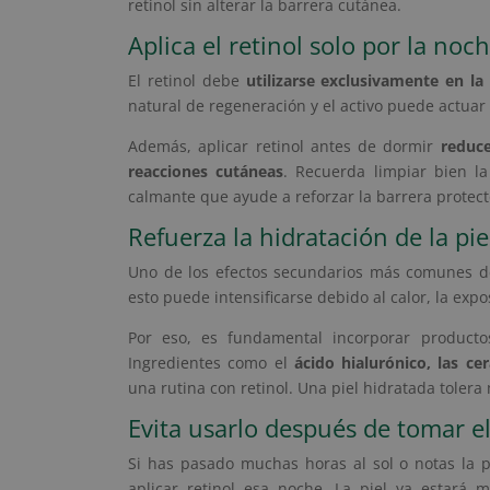
retinol sin alterar la barrera cutánea.
Aplica el retinol solo por la noc
El retinol debe
utilizarse exclusivamente en la
natural de regeneración y el activo puede actuar 
Además, aplicar retinol antes de dormir
reduce
reacciones cutáneas
. Recuerda limpiar bien l
calmante que ayude a reforzar la barrera protecto
Refuerza la hidratación de la pie
Uno de los efectos secundarios más comunes de
esto puede intensificarse debido al calor, la expo
Por eso, es fundamental incorporar producto
Ingredientes como el
ácido hialurónico, las c
una rutina con retinol. Una piel hidratada tolera
Evita usarlo después de tomar el
Si has pasado muchas horas al sol o notas la pi
aplicar retinol esa noche. La piel ya estará