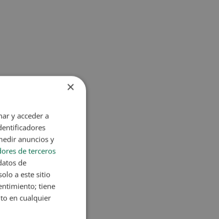
×
nar y acceder a
dentificadores
medir anuncios y
ores de terceros
datos de
olo a este sitio
entimiento; tiene
nto en cualquier