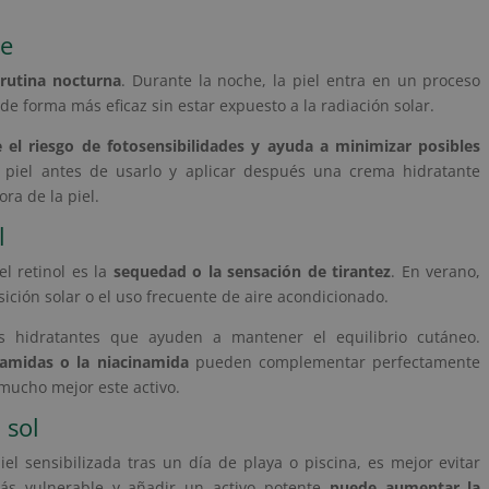
he
 rutina nocturna
. Durante la noche, la piel entra en un proceso
de forma más eficaz sin estar expuesto a la radiación solar.
 el riesgo de fotosensibilidades y ayuda a minimizar posibles
a piel antes de usarlo y aplicar después una crema hidratante
ra de la piel.
l
l retinol es la
sequedad o la sensación de tirantez
. En verano,
sición solar o el uso frecuente de aire acondicionado.
s hidratantes que ayuden a mantener el equilibrio cutáneo.
eramidas o la niacinamida
pueden complementar perfectamente
 mucho mejor este activo.
 sol
el sensibilizada tras un día de playa o piscina, es mejor evitar
 más vulnerable y añadir un activo potente
puede aumentar la