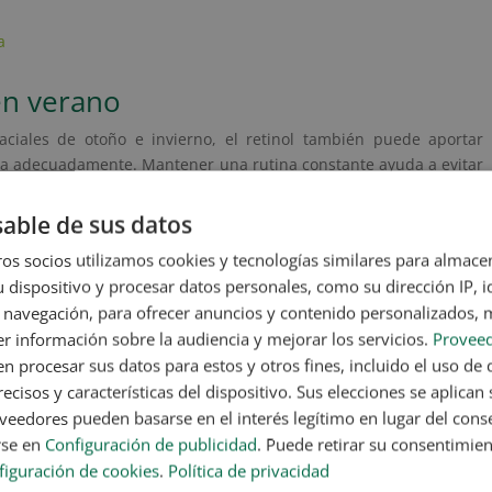
a
en verano
ciales de otoño e invierno, el retinol también puede aportar
liza adecuadamente. Mantener una rutina constante ayuda a evitar
 cuidando la piel incluso en épocas de más calor y exposición
able de sus datos
ece la renovación celular y ayuda a conseguir una piel más suave,
os socios utilizamos cookies y tecnologías similares para almace
 dispositivo y procesar datos personales, como su dirección IP, i
 navegación, para ofrecer anuncios y contenido personalizados, 
ro
. Estimula la producción de colágeno y reduce la aparición de
r información sobre la audiencia y mejorar los servicios.
Proveed
 procesar sus datos para estos y otros fines, incluido el uso de 
ctamente, contribuye a unificar el tono de la piel y minimizar
ecisos y características del dispositivo. Sus elecciones se aplican s
eedores pueden basarse en el interés legítimo en lugar del cons
liado para pieles mixtas o grasas, ya que ayuda a regular la
rse en
Configuración de publicidad
. Puede retirar su consentimie
figuración de cookies
.
Política de privacidad
 renovadora, evita la obstrucción de poros y mejora la apariencia