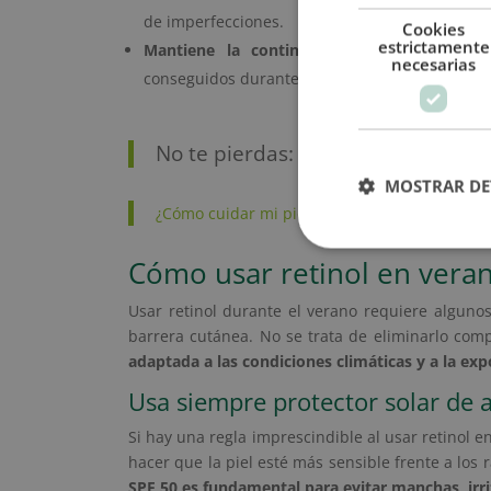
de imperfecciones.
Cookies
estrictamente
Mantiene la continuidad del tratamiento
.
necesarias
conseguidos durante el resto del año.
No te pierdas:
MOSTRAR DE
¿Cómo cuidar mi piel durante el verano?
Cómo usar retinol en vera
Usar retinol durante el verano requiere algunos 
barrera cutánea. No se trata de eliminarlo com
adaptada a las condiciones climáticas y a la exp
Usa siempre protector solar de 
Si hay una regla imprescindible al usar retinol en
hacer que la piel esté más sensible frente a los 
SPF 50 es fundamental para evitar manchas, irr