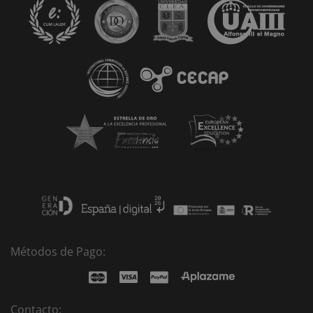
t
i
v
e
:
Métodos de Pago:
Contacto: