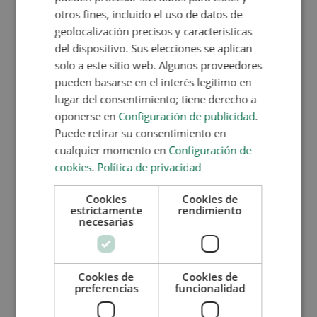
desequilibrios o necesidades especiales
en los
otros fines, incluido el uso de datos de
usuarios y adaptar los entrenamientos en función
geolocalización precisos y características
de la evolución del alumno son cualidades
del dispositivo. Sus elecciones se aplican
esenciales para garantizar entrenamientos eficaces
solo a este sitio web. Algunos proveedores
y seguros.
pueden basarse en el interés legítimo en
Actitud proactiva y responsable
lugar del consentimiento; tiene derecho a
oponerse en
Configuración de publicidad
.
El monitor debe saber organizar sesiones, planificar
Puede retirar su consentimiento en
rutinas y reaccionar con rapidez ante imprevistos.
cualquier momento en
Configuración de
La
responsabilidad
es vital cuando se trata del
cookies
.
Política de privacidad
bienestar físico de otras personas.
Empatía y trato humano
Cookies
Cookies de
estrictamente
rendimiento
En un gimnasio se encuentran personas con
necesarias
objetivos y situaciones muy diversas: quien busca
perder peso, quien necesita recuperarse de una
lesión, quien desea ganar fuerza o simplemente
Cookies de
Cookies de
estar en forma. El monitor debe saber
tratar a cada
preferencias
funcionalidad
usuario con sensibilidad
, sin juicios y con una
actitud abierta y cercana.