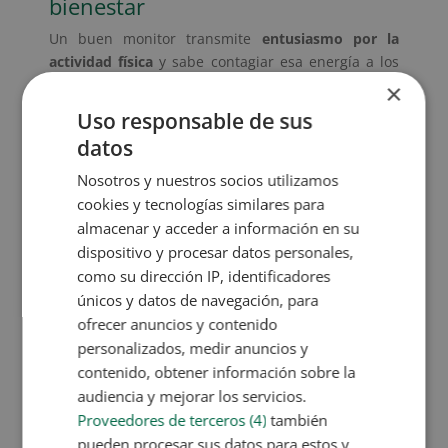
bienestar
Un buen monitor transmite
entusiasmo por la
actividad física
y sabe contagiar esa energía a los
demás. Esta vocación es fundamental para conectar
×
con los usuarios y mantener su motivación en alto.
Uso responsable de sus
Habilidades comunicativas
datos
El monitor debe ser capaz de explicar ejercicios,
Nosotros y nuestros socios utilizamos
corregir posturas, responder preguntas y, en
cookies y tecnologías similares para
general,
comunicarse de forma clara, empática y
almacenar y acceder a información en su
positiva
. La capacidad de escucha y el tono
dispositivo y procesar datos personales,
motivador son grandes aliados.
como su dirección IP, identificadores
únicos y datos de navegación, para
ofrecer anuncios y contenido
personalizados, medir anuncios y
contenido, obtener información sobre la
Capacidad de observación y
audiencia y mejorar los servicios.
análisis
Proveedores de terceros (4)
también
Detectar errores en la técnica,
identificar
pueden procesar sus datos para estos y