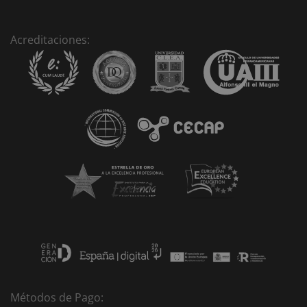
e
r
n
Acreditaciones:
a
t
i
v
e
:
Métodos de Pago: