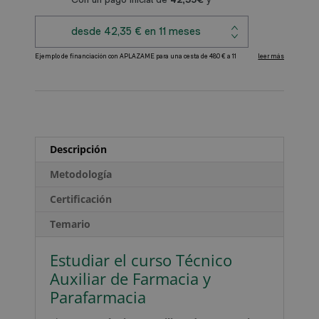
y
Parafarmacia
cantidad
A
l
t
e
r
Descripción
n
a
Metodología
t
Certificación
i
v
Temario
e
:
Estudiar el curso Técnico
Auxiliar de Farmacia y
Parafarmacia