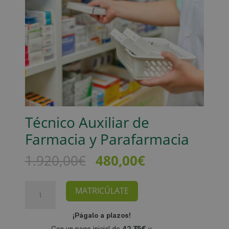
Técnico Auxiliar de
Farmacia y Parafarmacia
El
El
1.920,00
€
480,00
€
precio
precio
original
actual
Técnico
MATRICÚLATE
era:
es:
Auxiliar
1.920,00€.
480,00€.
de
Farmacia