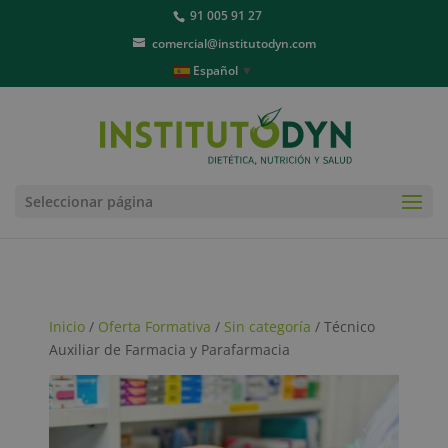
91 005 91 27
comercial@institutodyn.com
Español
▼
Seleccionar página
Inicio
/
Oferta Formativa
/
Sin categoría
/ Técnico
Auxiliar de Farmacia y Parafarmacia