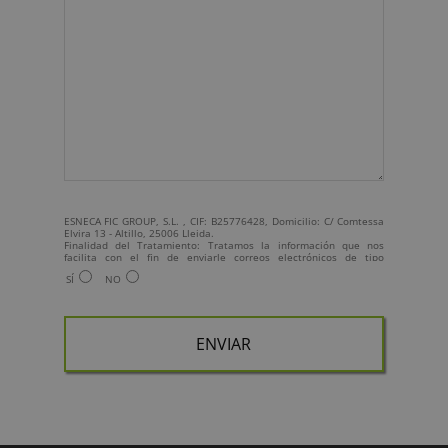
ESNECA FIC GROUP, S.L. , CIF: B25776428, Domicilio: C/ Comtessa
Elvira 13 - Altillo, 25006 Lleida.
Finalidad del Tratamiento: Tratamos la información que nos
facilita con el fin de enviarle correos electrónicos de tipo
comercial relacionado con los productos ofrecidos y otros tipo de
SÍ
NO
productos que fueran de su interés.
Legitimación del tratamiento: Consentimiento del interesado.
Derechos: Puede ejercitar sus derechos identificándose
suficientemente, dirigiéndose a la dirección
info@grupoesneca.com.
Para más información consulte nuestra Política de Privacidad.
Desea recibir información comercial (vía telefónica y/o email):
A
l
t