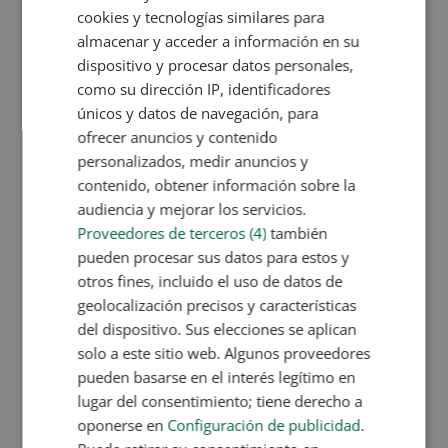
cookies y tecnologías similares para
medicamentos.
almacenar y acceder a información en su
Farmacología, farmacocinética y
dispositivo y procesar datos personales,
farmacodinamia.
como su dirección IP, identificadores
Formas galénicas.
únicos y datos de navegación, para
Medicación para afecciones respiratorias,
ofrecer anuncios y contenido
digestivas y endocrinas.
personalizados, medir anuncios y
Antibióticos y uso responsable.
contenido, obtener información sobre la
Dermofarmacia y productos cosméticos.
audiencia y mejorar los servicios.
Homeopatía y fitoterapia.
Proveedores de terceros (4)
también
Procesos de laboratorio y
pueden procesar sus datos para estos y
otros fines, incluido el uso de datos de
descontaminación.
geolocalización precisos y características
Análisis clínicos básicos.
del dispositivo. Sus elecciones se aplican
solo a este sitio web. Algunos proveedores
pueden basarse en el interés legítimo en
Descarga la ficha formativa del curso
lugar del consentimiento; tiene derecho a
Técnico Auxiliar en Farmacia y
oponerse en
Configuración de publicidad
.
Parafarmacia