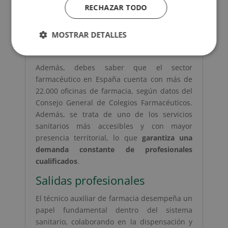
dermocosmética refuerzan la
necesidad de
RECHAZAR TODO
perfiles formados que apoyen al
farmacéutico en su labor diaria
. Con esta
MOSTRAR DETALLES
formación, te posicionas en un sector sólido,
regulado y con amplias oportunidades.
Además, debes saber que el sector
farmacéutico en España cuenta con más de
22.000 oficinas de farmacia, según datos del
Consejo General de Colegios Farmacéuticos.
Además, se trata de uno de los servicios
sanitarios más accesibles y con mayor
presencia territorial, lo que
garantiza una
demanda constante de profesionales
cualificados
.
Salidas profesionales
El técnico auxiliar de farmacia desempeña un
papel fundamental dentro del sistema
sanitario, colaborando en la dispensación y