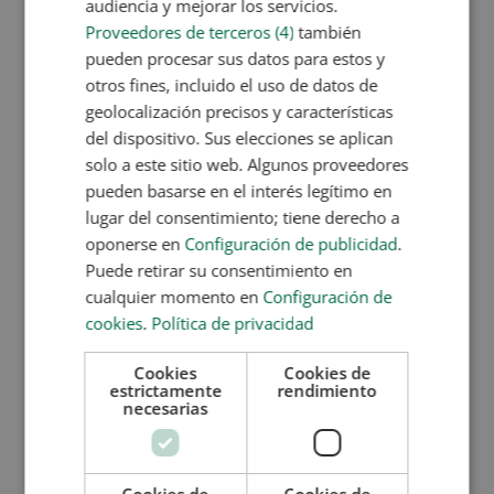
audiencia y mejorar los servicios.
capacitación de elegir los nutrientes necesarios en
Proveedores de terceros (4)
también
cada caso. Y es que, cada perfil de deportista
pueden procesar sus datos para estos y
requiere una dieta acorde con sus objetivos y
otros fines, incluido el uso de datos de
necesidades.
geolocalización precisos y características
Por otra parte, la segunda parte de esta titulación
del dispositivo. Sus elecciones se aplican
también te introducirá en el coaching nutricional.
solo a este sitio web. Algunos proveedores
Así, además de crear dietas personalizadas
pueden basarse en el interés legítimo en
orientadas a los requerimientos del deportista,
lugar del consentimiento; tiene derecho a
también podrás asegurar que la persona cumple sus
oponerse en
Configuración de publicidad
.
objetivos. El hecho de desmotivarse o de no seguir
Puede retirar su consentimiento en
una alimentación saludable, pone en peligro la
cualquier momento en
Configuración de
calidad de su trayectoria deportiva. Por tanto, aplicar
cookies
.
Política de privacidad
el coaching es esencial para inculcar hábitos
saludables con garantías de éxito.
Cookies
Cookies de
estrictamente
rendimiento
Formándote con esta titulación podrás preparar a
necesarias
deportistas, trabajar en centros de rendimiento
deportivo, gimnasios y como Personal Trainer
enfocado al asesoramiento nutricional deportivo.
Cookies de
Cookies de