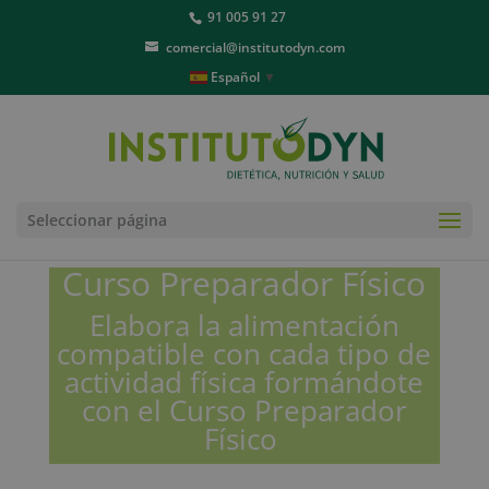
91 005 91 27
comercial@institutodyn.com
Español
▼
Seleccionar página
Curso Preparador Físico
Elabora la alimentación
compatible con cada tipo de
actividad física formándote
con el Curso Preparador
Físico