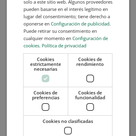
solo a este sitio web. Algunos proveedores
Alimentos con lactosa oculta
pueden basarse en el interés legítimo en
Uno de los problemas que tienen los intolerantes a
lugar del consentimiento; tiene derecho a
diario es que hay muchos productos que tienen
lactosa oculta
y no lo parecen. Estos son algunos
oponerse en
Configuración de publicidad
.
de ellos:
Puede retirar su consentimiento en
cualquier momento en
Configuración de
Productos de consumo inmediato
cookies
.
Política de privacidad
La lactosa se utiliza en muchos casos para disolver
un producto. Por lo, habitualmente, se emplea en
Cookies
Cookies de
estrictamente
rendimiento
preparados instantáneos como cafés, sopas y
necesarias
purés. Incluso, algunos wasabis y aderezos también
pueden contenerla.
Carnes
Cookies de
Cookies de
preferencias
funcionalidad
A menudo se puede utilizar en carne picada,
salsichas y hamburguesas en form de conservante.
Helados
Cookies no clasificadas
Muchos helados bajos en grasas pueden contener
lactosa, más que los que se preparan con leche