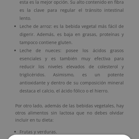
esta es la mejor opción. Su alto contenido en fibra
es la clave para regular el tránsito intestinal
lento.
Leche de arroz: es la bebida vegetal más fácil de
digerir. Además, es baja en grasas, proteínas y
tampoco contiene gluten.
Leche de nueces: posee los ácidos grasos
esenciales y es también muy efectiva para
reducir los niveles elevados de colesterol y
triglicéridos. Asimismo, es un potente
antioxidante y dentro de su composición mineral
destaca el calcio, el ácido fólico o el hierro.
Por otro lado, además de las bebidas vegetales, hay
otros alimentos sin lactosa que no debes olvidar
incluir en tu dieta:
Frutas y verduras.