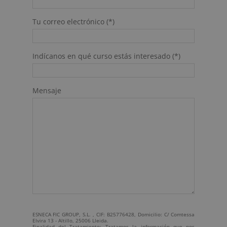
Tu correo electrónico (*)
Indícanos en qué curso estás interesado (*)
Mensaje
ESNECA FIC GROUP, S.L. , CIF: B25776428, Domicilio: C/ Comtessa
Elvira 13 - Altillo, 25006 Lleida.
Finalidad del Tratamiento: Tratamos la información que nos